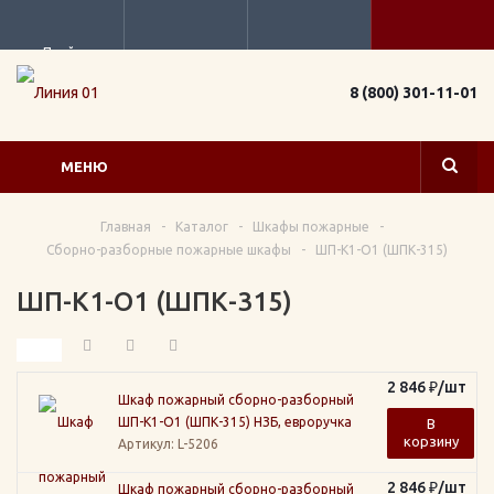
Прайс
8 (800) 301-11-01
МЕНЮ
Главная
-
Каталог
-
Шкафы пожарные
-
Сборно-разборные пожарные шкафы
-
ШП-К1-О1 (ШПК-315)
ШП-К1-О1 (ШПК-315)
2 846
₽
/шт
Шкаф пожарный сборно-разборный
ШП-К1-О1 (ШПК-315) НЗБ, евроручка
В
корзину
Артикул
: L-5206
2 846
₽
/шт
Шкаф пожарный сборно-разборный