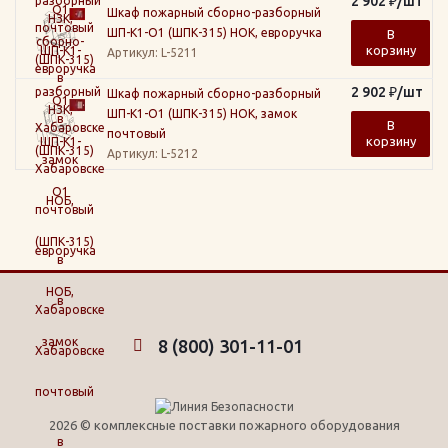
2 902
₽
/шт
Шкаф пожарный сборно-разборный
ШП-К1-О1 (ШПК-315) НОК, евроручка
В
корзину
Артикул
: L-5211
2 902
₽
/шт
Шкаф пожарный сборно-разборный
ШП-К1-О1 (ШПК-315) НОК, замок
В
почтовый
корзину
Артикул
: L-5212
8 (800) 301-11-01
2026 © комплексные поставки пожарного оборудования