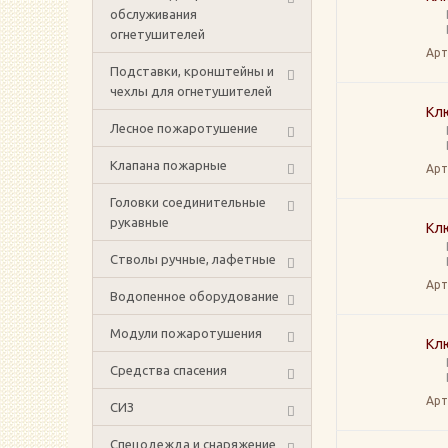
обслуживания
огнетушителей
Арт
Подставки, кронштейны и
чехлы для огнетушителей
Клю
Лесное пожаротушение
Клапана пожарные
Арт
Головки соединительные
рукавные
Клю
Стволы ручные, лафетные
Арт
Водопенное оборудование
Модули пожаротушения
Клю
Средства спасения
Арт
СИЗ
Спецодежда и снаряжение