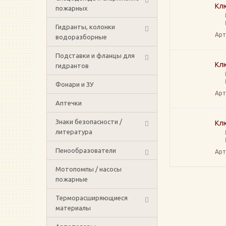
Клю
пожарных
Гидранты, колонки
Арт
водоразборные
Подставки и фланцы для
Клю
гидрантов
Фонари и ЗУ
Арт
Аптечки
Знаки безопасности /
Клю
литература
Пенообразователи
Арт
Мотопомпы / насосы
пожарные
Терморасширяющиеся
материалы