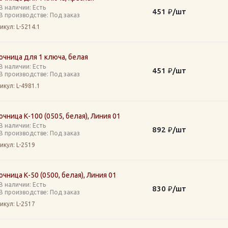
В наличии: Eсть
451
₽
/шт
В производстве: Под заказ
икул
: L-5214.1
чница для 1 ключа, белая
В наличии: Eсть
451
₽
/шт
В производстве: Под заказ
икул
: L-4981.1
чница К-100 (0505, белая), Линия 01
В наличии: Eсть
892
₽
/шт
В производстве: Под заказ
икул
: L-2519
чница К-50 (0500, белая), Линия 01
В наличии: Eсть
830
₽
/шт
В производстве: Под заказ
икул
: L-2517