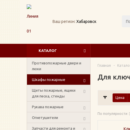
Ваш регион:
Хабаровск
КАТАЛОГ
Противопожарные двери и
Главная
-
Катало
люки
Для ключ
Шкафы пожарные
Щиты пожарные, ящики
для песка, стенды
Цена
Рукава пожарные
По популярности
Огнетушители
Запчасти для ремонта и
Клю