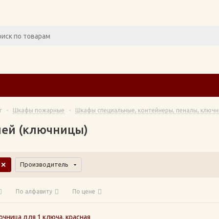
г
-
Шкафы пожарные
-
Шкафы специальные, контейнеры, пеналы, ключ
ей (ключницы)
Производитель
По алфавиту
По цене
чница для 1 ключа, красная