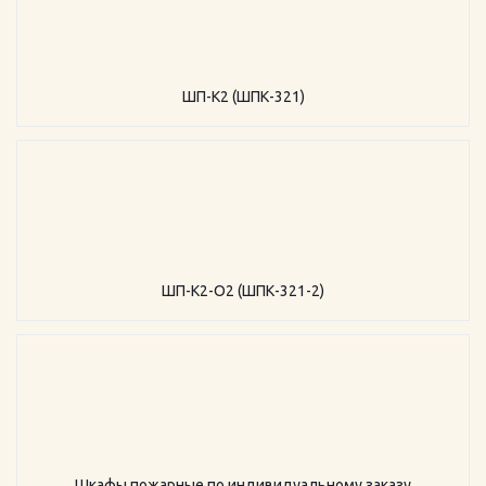
ШП-К2 (ШПК-321)
ШП-К2-О2 (ШПК-321-2)
Шкафы пожарные по индивидуальному заказу